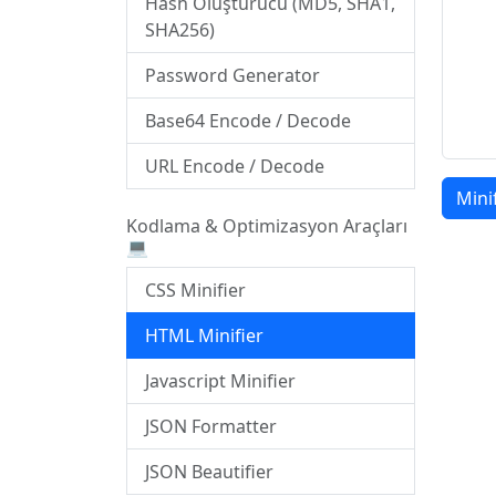
Hash Oluşturucu (MD5, SHA1,
SHA256)
Password Generator
Base64 Encode / Decode
URL Encode / Decode
Mini
Kodlama & Optimizasyon Araçları
💻
CSS Minifier
HTML Minifier
Javascript Minifier
JSON Formatter
JSON Beautifier